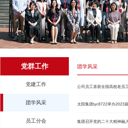
党群工作
团学风采
党建工作
公司员工喜获全国高校老员
团学风采
太阳集团tyc8722举办202
员工分会
集团召开党的二十大精神融