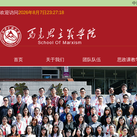
中
欢迎访问
2026年8月7日23:27:19
首页
关于我们
团队队伍
思政课教