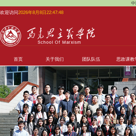
中
欢迎访问
2026年8月8日22:47:48
首页
关于我们
团队队伍
思政课教