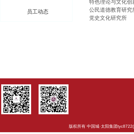
特色理论与
公民道
员工动态
党史文
版权所有 中国城·太阳集团tyc8722