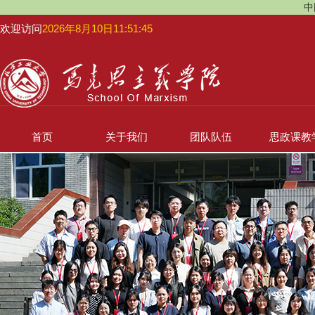
中
欢迎访问
2026年8月10日11:51:45
首页
关于我们
团队队伍
思政课教