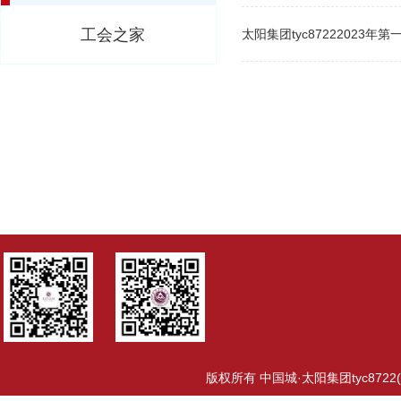
工会之家
太阳集团tyc87222023年
版权所有 中国城·太阳集团tyc8722