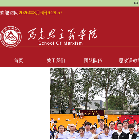
中
欢迎访问
2026年8月6日6:29:58
首页
关于我们
团队队伍
思政课教