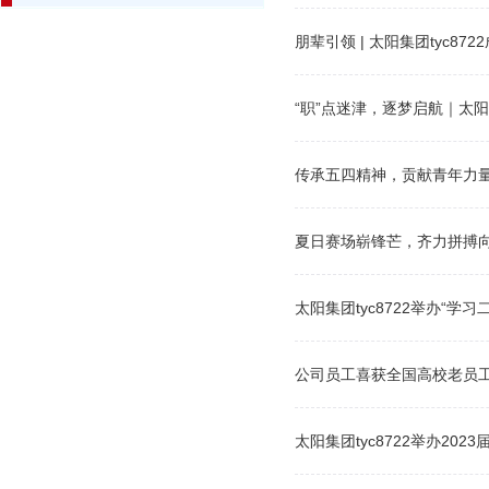
朋辈引领 | 太阳集团tyc8
“职”点迷津，逐梦启航｜太阳
传承五四精神，贡献青年力量
夏日赛场崭锋芒，齐力拼搏
太阳集团tyc8722举办“学
公司员工喜获全国高校老员
太阳集团tyc8722举办202