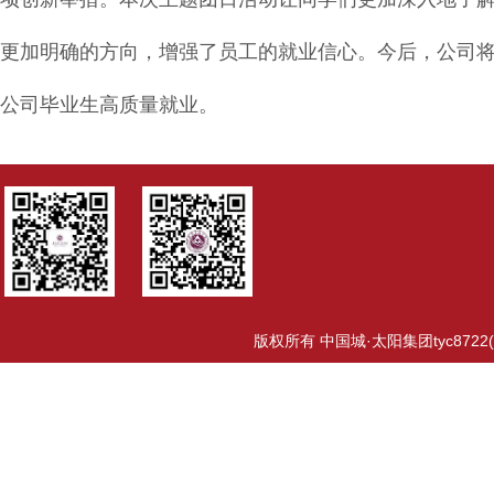
更加明确的方向，增强了员工的就业信心。今后，公司
公司毕业生高质量就业。
版权所有 中国城·太阳集团tyc8722