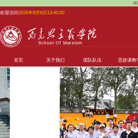
中
欢迎访问
2026年8月6日13:42:01
首页
关于我们
团队队伍
思政课教