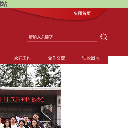
网站
集团首页
党群工作
合作交流
理论园地