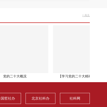
+ ALL
党的二十大概况
【学习党的二十大精神】学深悟透党.
全国哲社办
北京社科办
社科网