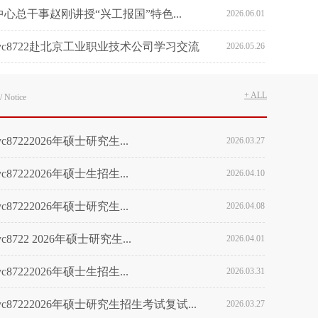
心总干事赵刚讲授“兴工报国”特色...
2026.06.01
yc8722赴北京工业职业技术公司学习交流
2026.05.26
+ ALL
/ Notice
c87222026年硕士研究生...
2026.03.27
c87222026年硕士生招生...
2026.04.10
c87222026年硕士研究生...
2026.04.08
8722 2026年硕士研究生...
2026.04.01
c87222026年硕士生招生...
2026.03.31
c87222026年硕士研究生招生考试复试...
2026.03.27