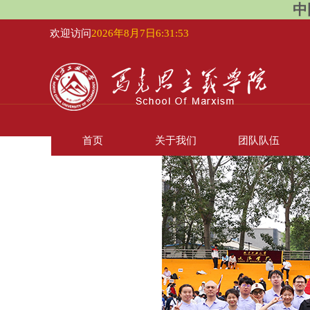
中
欢迎访问
2026年8月7日6:31:53
首页
关于我们
团队队伍