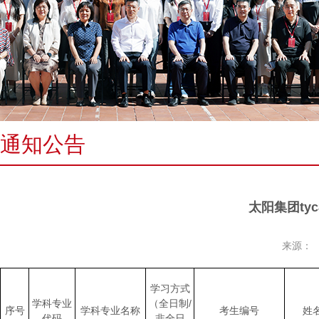
通知公告
太阳集团ty
来源：
学习方式
学科专业
（全日制/
序号
学科专业名称
考生编号
姓
代码
非全日