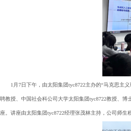
1月7日下午，由太阳集团tyc8722主办的“马克
聘教授、中国社会科公司大学太阳集团tyc8722教授
座。讲座由太阳集团tyc8722经理张茂林主持，公司师生