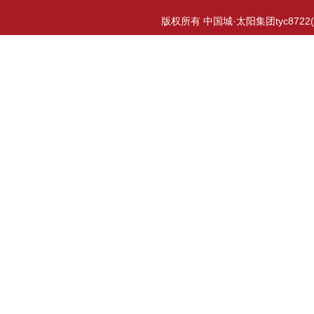
版权所有 中国城·太阳集团tyc8722