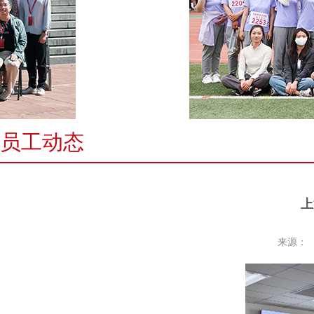
员工动态
上
来源：