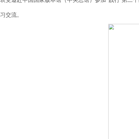
表受邀赴中国国家版本馆（中央总馆）参加“践行‘第二
习交流。