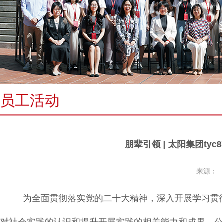
员工活动
朋辈引领 | 太阳集团t
来源：
为全面贯彻落实党的二十大精神，深入开展学习贯