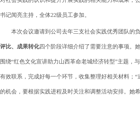
对社会实践的认识和提升开展实践的相关能力和成果，公司
书记闻亮主持，全体22级员工参加。
本次会议邀请到公司去年三支社会实践优秀团队的负
评比、成果转化
四个阶段详细介绍了需要注意的事项。
围绕“红色文化宣讲助力山西革命老城经济转型”主题，
有效联系，完成好每一个环节，收集整理好相关材料；“
的机会，要根据实践进程及时关注和调整活动安排。她