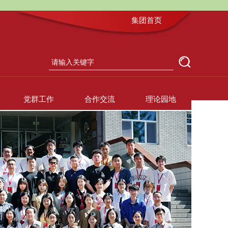
集团首页
党群工作
合作交流
理论园地