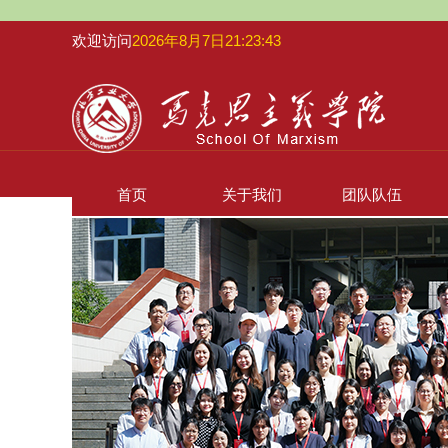
欢迎访问
2026年8月7日21:23:44
首页
关于我们
团队队伍