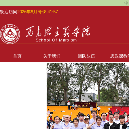
中
欢迎访问
2026年8月9日8:41:58
首页
关于我们
团队队伍
思政课教