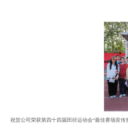
祝贺公司荣获第四十四届田径运动会“最佳赛场宣传