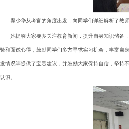
翟少华从考官的角度出发，向同学们详细解析了教
她提醒大家要多关注教育新闻，提升自身知识储备
验和面试心得，鼓励同学们多方寻求实习机会，丰富自
发情况等提供了宝贵建议，并鼓励大家保持自信，坚持
认识。