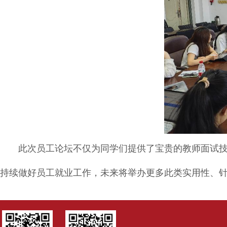
此次员工论坛不仅为同学们提供了宝贵的教师面试技巧
持续做好员工就业工作，未来将举办更多此类实用性、