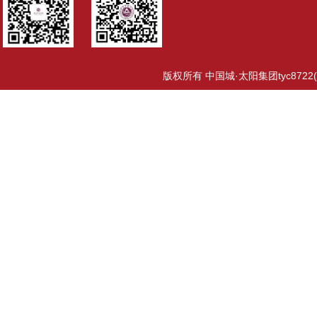
版权所有 中国城·太阳集团tyc8722