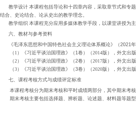
教学设计
本课程包括导论和十四章内容，采取章节式和专
结合、史论结合、论从史出的教学理念。
教学组织
本课程充分应用多媒体教学手段，以课堂讲授为主
六、教材与参考资料
《毛泽东思想和中国特色社会主义理论体系概论》（
2021
年
（
1
）
《习近平谈治国理政》（
1
卷）
（
2014
版），
外文出
（
2
）
《习近平谈治国理政》（
2
卷）
（
2017
版），
外文出
（
3
）
《习近平谈治国理政》（
3
卷）
（
2020
版），
外文出
七、课程考核方式与成绩评定标准
本课程考核分为期末考核和平时成绩两部分，其中期末考核
期末考核主要包括选择题、辨析题、论述题、材料题等题型