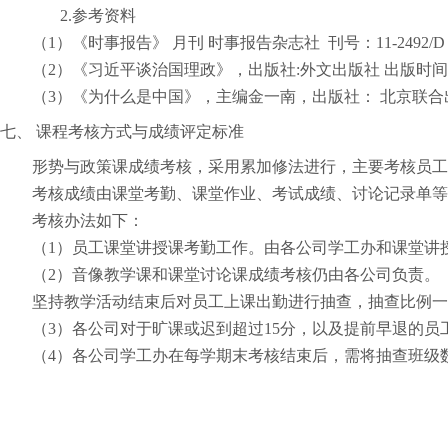
2.
参考资料
（
1
）《时事报告》 月刊 时事报告杂志社 刊号：
11-2492/D
（
2
）《习近平谈治国理政》，出版社
:
外文出版社 出版时间
（
3
）《为什么是中国》，主编金一南，出版社： 北京联合
七、
课程考核方式与成绩评定标准
形势与政策课成绩考核，采用累加修法进行，主要考核员工
考核成绩由课堂考勤、课堂作业、考试成绩、讨论记录单等
考核办法如下：
（
1
）员工课堂讲授课考勤工作。由各公司学工办和课堂讲
（
2
）音像教学课和课堂讨论课成绩考核仍由各公司负责。
坚持教学活动结束后对员工上课出勤进行抽查，抽查比例一
（
3
）各公司对于旷课或迟到超过
15
分，以及提前早退的员
（
4
）各公司学工办在每学期末考核结束后，需将抽查班级数