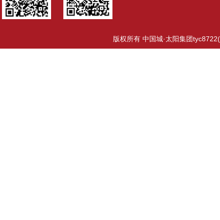
版权所有 中国城·太阳集团tyc8722