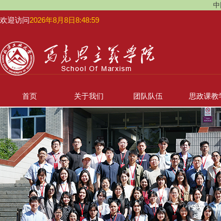
中
欢迎访问
2026年8月8日8:48:59
首页
关于我们
团队队伍
思政课教