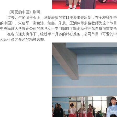
《可爱的中国》剧照
过去几年的团拜会上，马院表演的节目屡屡出奇出新，在全校师生中
的中国》。朱建平、谢毓洁、荣鑫、朱晨、王润稼等多位教师为这个节目
中央民族大学舞蹈公司的李飞女士专门编排了舞蹈动作并亲自扮演重要角
在各方通力协作下，经过半个月多的精心准备，公司节目《可爱的中
和师生多才多艺的精神风貌。