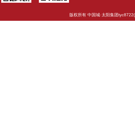
版权所有 中国城·太阳集团tyc8722