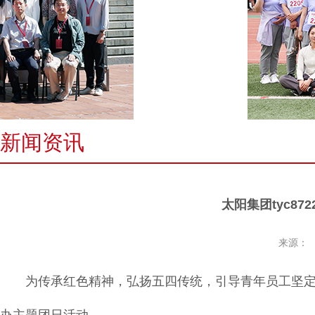
新闻资讯
太阳集团tyc8
来源：
为传承红色精神，弘扬五四传统，引导青年员工坚定理