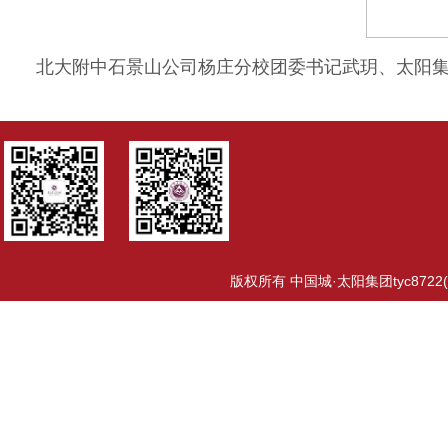
北大附中石景山公司杨庄分校团委书记武玥、太阳集团
版权所有 中国城·太阳集团tyc8722