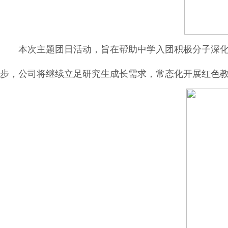
本次主题团日活动，旨在帮助中学入团积极分子深
步，公司将继续立足研究生成长需求，常态化开展红色