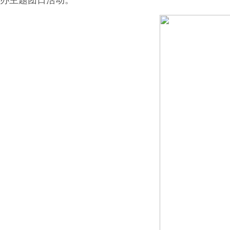
办主题团日活动。