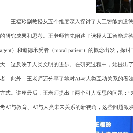
王福玲副教授从五个维度深入探讨了人工智能的道
的研究成果和思考。王老师首先阐述了选择人工智能道德
agent）和道德承受者（moral patient）的概
大，这反映了人类文明的进步。在研究过程中，她提出了
者。此外，王老师还分享了她对AI与人类互动关系的看法
方式。讲座最后，王老师提出了两个引人深思的问题：“未
考AI与教育、AI与人类未来关系的新视角，这些问题