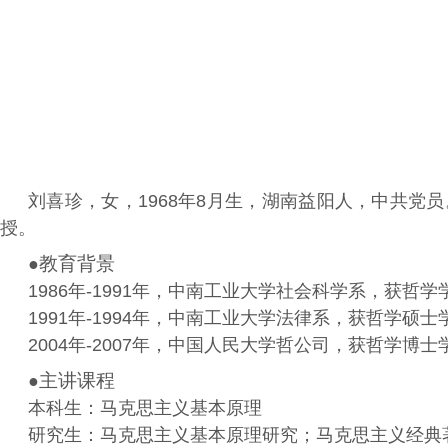
刘喜珍，女，1968年8月生，湖南益阳人
，中共党员
授。
教育背景
●
1986年-1991年，中南工业大学社会科学系，获哲
1991年-1994年，中南工业大学法律系，获哲学硕士
2004年-2007年，中国人民大学哲公司，获哲学博士
主讲课程
●
本科生：马克思主义基本原理
研究生：马克思主义基本原理研究；马克思主义经典