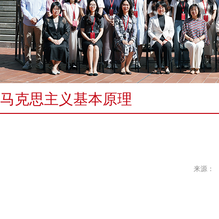
马克思主义基本原理
来源：