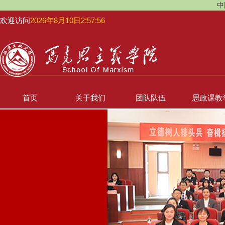
中
欢迎访问
2026年8月10日2:57:57
首页
关于我们
团队队伍
思政课教