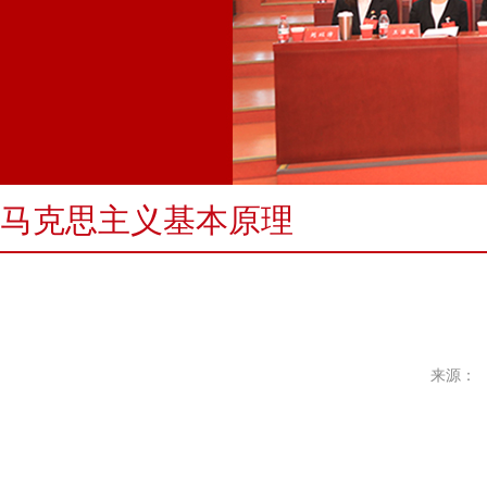
马克思主义基本原理
来源：