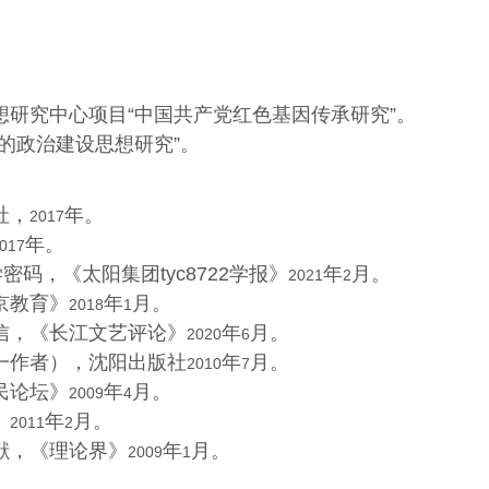
研究中心项目“中国共产党红色基因传承研究”。
的政治建设思想研究”。
社，
年。
2017
年。
017
码，《太阳集团tyc8722学报》
年
月。
2021
2
京教育》
年
月。
2018
1
信，《长江文艺评论》
年
月。
2020
6
一作者），沈阳出版社
年
月。
2010
7
民论坛》
年
月。
2009
4
》
年
月。
2011
2
献，《理论界》
年
月。
2009
1