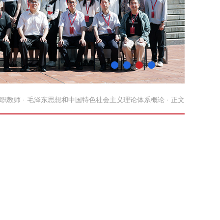
职教师
·
毛泽东思想和中国特色社会主义理论体系概论
· 正文