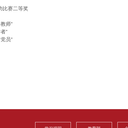
功比赛二等奖
导教师”
者”
产党员”