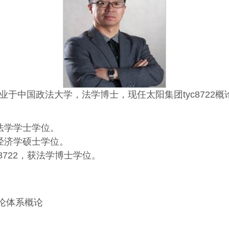
业于中国政法大学，法学博士，现任太阳集团tyc8722
获法学学士学位。
获经济学硕士学位。
c8722，获法学博士学位。
论体系概论