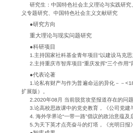
研究生：中国特色社会主义理论与实践研究
义专题研究、中国特色社会主义文献研究
研究方向
●
重大理论与现实问题研究
科研项目
●
1.
主持国家社科基金青年项目“以建设马克思
2.
主持重庆市智库项目“重庆发挥“三个作用
代表论著
●
1.
论私有财产与作为普遍命运的异化－－
<1
扩展版）。
2.2020
年
08
月
当前脱贫攻坚报道存在的问
3.
论高校思政课中的党史教育，《公司党建
4.
海外学界论“一带一路”倡议的政治意蕴及启
5.为天下英才点亮奋斗的灯塔，《光明日报》2
●智库成果