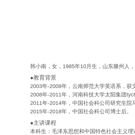
韩小南，女，
1985
年
10
月生，山东滕州人，
教育背景
●
2003
年
-2008
年，云南师范大学英语系，获
2008
年
-2011
年，河南科技大学太阳集团tyc
2011
年
-2014
年，中国社会科公司研究生院
2015
年
-2018
年，中国社会科公司博士后。
主讲课程
●
本科生：毛泽东思想和中国特色社会主义理