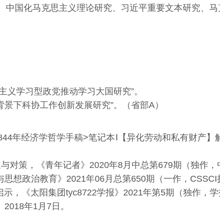
、中国化马克思主义理论研究、习近平重要文本研究、马
主义学习型政党推动学习大国研究”。
”背景下科协工作创新发展研究”。（省部
A
）
844
年经济学哲学手稿
>
笔记本Ⅰ【异化劳动和私有财产】
题与对策，《青年记者》
2020
年
8
月中总第
679
期（独作，
与思想政治教育》
2021
年
06
月总第
650
期（一作，
CSSCI
示，《太阳集团tyc8722学报》
2021
年第
5
期（独作，学
018年1月7日。