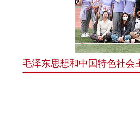
毛泽东思想和中国特色社会