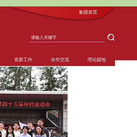
集团首页
党群工作
合作交流
理论园地