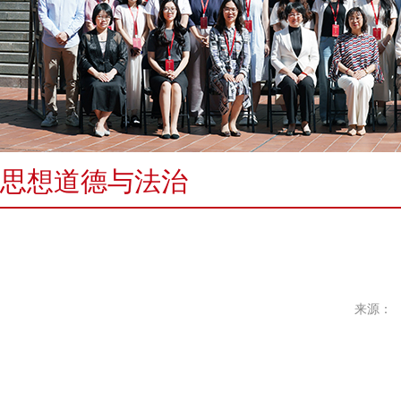
思想道德与法治
来源：