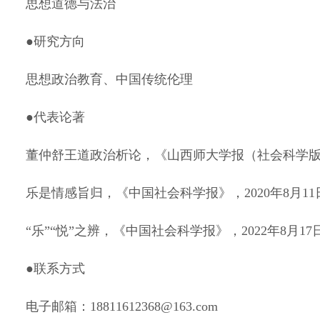
思想道德与法治
●研究方向
思想政治教育、中国传统伦理
●代表论著
董仲舒王道政治析论，《山西师大学报（社会科学版）
乐是情感旨归，《中国社会科学报》，2020年8月11
“乐”“悦”之辨，《中国社会科学报》，2022年8月17
●联系方式
电子邮箱：18811612368@163.com