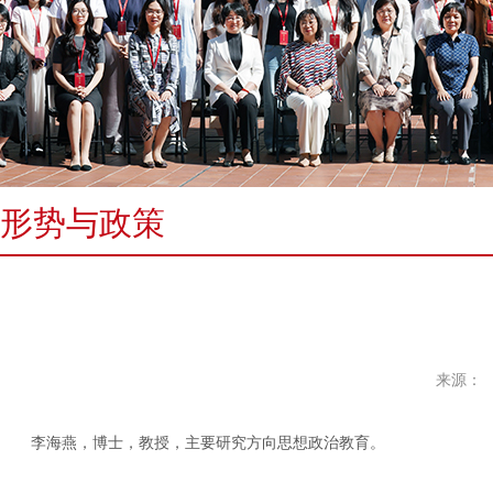
形势与政策
来源：
李海燕，博士，教授，主要研究方向思想政治教育。