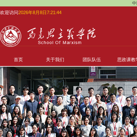
中
欢迎访问
2026年8月8日7:21:45
首页
关于我们
团队队伍
思政课教