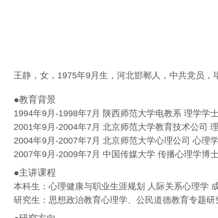
王静，女，
1975
年
9
月生，河北邯郸人，中共党员，
●教育背景
1994
年
9
月
-1998
年
7
月 陕西师范大学电教系 理学学
2001
年
9
月
-2004
年
7
月 北京师范大学教育技术公司 
2004
年
9
月
-2007
年
7
月 北京师范大学心理公司
心理
2007
年
9
月
-2009
年
7
月 中国传媒大学 传播心理学博
●主讲课程
本科生：心理健康与职业生涯规划
人际关系心理学
研究生：思想政治教育心理学、公民道德教育专题研