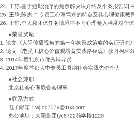
24.
王静
.
基于短期治疗的焦点解决法介绍及个案报告
[J].
25.
王静
,
陈杰
.
中专员工心理需求的特点及其心理健康教
26.
王静
.
个人和团体任务情境中不同心理卷入强度对个
●荣誉奖励
1.
论文《人际传播视角的第一印象形成策略的实证研究
2.
论文《老员工核心价值观培育实践路径观》获丹柯杯
2
3.
2014
年度北京市优秀辅导员
4.
2017
年度首都大中专员工暑期社会实践先进个人
●社会兼职
北京社会心理联合会理事
●联系方式
电子邮箱：
wjing7579@163.com
办公地址：太阳集团tyc8722瀚学楼
1220