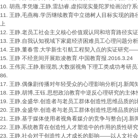
10.
胡燕
,
李凭辙
,
王静
,
雷劼睿
.
虚拟现实曼陀罗绘画治疗系
11.
王静
,
毛燕梅
.
学历继续教育中立德树人目标实现的路
上
12.
王静
.
老员工社会主义核心价值观认同和培育路径实
13.
王静
.
自我认知视域下家庭经济困难员工心理问题分
14.
王静
,
董春雪
.
大学新生引航工程契入点的实证研究—
15.
王静 不经意间开展欺凌教育
.
中国教育报
.2016.3.24
16.
王伟宾
,
王静
,
靳现凯
.
大数据视角下理工类成功考研员工
86.
17.
王静
.
偶像剧传播对年轻受众的心理影响分析
[J].
新闻
18.
王静
,
胡博
,
王钰
.
思想政治教育中逆反心理研究的主体
19.
王静
,
金盛华
.
创造者与老员工群体创造性思维品质的
20.
王静
,
金盛华
.
创造者与老员工群体创造性思维品质的
21.
王静
.
基于媒体使用者视角看媒介的竞争与整合
[J].
新
22.
王静
.
系统教育在创造性人才塑造中的作用的质性研
23.
王静
.
社会对于创造性人才成长的影响
——
以人文社