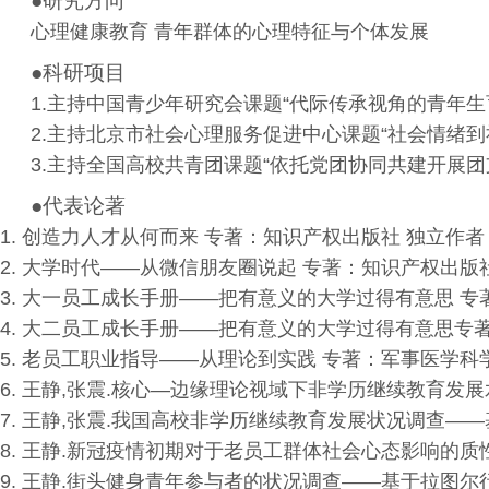
●研究方向
心理健康教育
青年群体的心理特征与个体发展
●科研项目
1.
主持中国青少年研究会课题“代际传承视角的青年生
2.
主持北京市社会心理服务促进中心课题“社会情绪到
3.
主持全国高校共青团课题“依托党团协同共建开展团支
●代表论著
1.
创造力人才从何而来
专著：知识产权出版社 独立作者
2.
大学时代——从微信朋友圈说起 专著：知识产权出版
3.
大一员工成长手册——把有意义的大学过得有意思 专
4.
大二员工成长手册——把有意义的大学过得有意思专
5.
老员工职业指导——从理论到实践
专著：军事医学科
6.
王静
,
张震
.
核心—边缘理论视域下非学历继续教育发展
7.
王静
,
张震
.
我国高校非学历继续教育发展状况调查——
8.
王静
.
新冠疫情初期对于老员工群体社会心态影响的质
9.
王静
.
街头健身青年参与者的状况调查——基于拉图尔