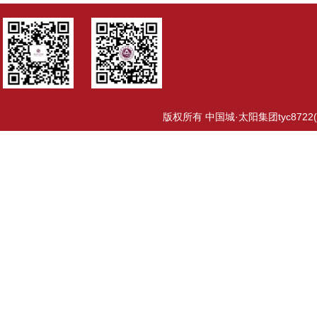
版权所有 中国城·太阳集团tyc8722