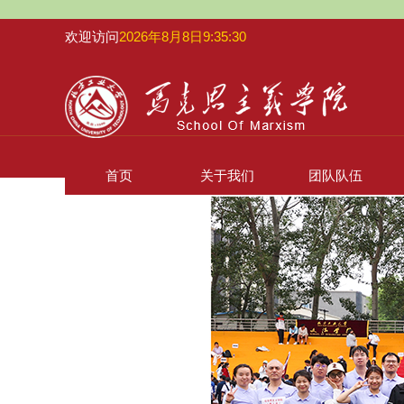
欢迎访问
2026年8月8日9:35:31
首页
关于我们
团队队伍