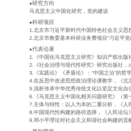
研究方向
●
马克思主义中国化研究，党的建设
科研项目
●
1.
北京市习近平新时代中国特色社会主义思想
2.
北京市教委基本科研业务费项目“习近平党
代表论著
●
1.
《中国化马克思主义研究》知识产权出版
2.
《社会治理与现代性研究》研究出版社，
2
3.
《实践论》《矛盾论》：“中国之治”的哲学密
4.
在反思中改进思想政治理论课教学，《北
5.
浅析传承中华优秀传统文化以坚定文化自
6.
《马克思主义中国化相关问题研究》（第
7.
主体与特性：以人为本的二重分析，《人
8.
中国现代性构建的路径选择，《人民论坛
9.
邓小平理论对社会主义和谐社会构建的贡