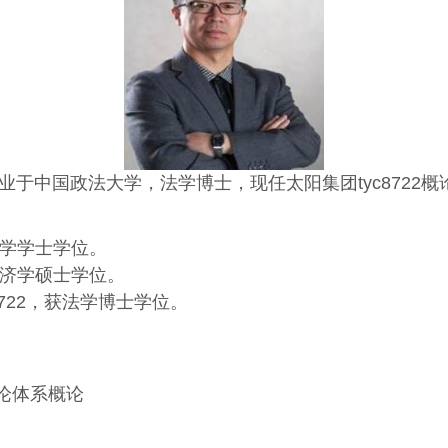
业于中国政法大学，法学博士，现任太阳集团tyc8722
学学士学位。
济学硕士学位。
722，获法学博士学位。
论体系概论