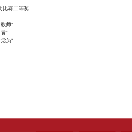
功比赛二等奖
导教师”
者”
产党员”