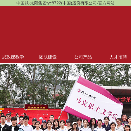
中国城·太阳集团tyc8722(中国)股份有限公司-官方网站
思政课教学
团队建设
公司产品
人才招聘