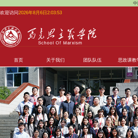
中
欢迎访问
2026年8月6日2:03:53
首页
关于我们
团队队伍
思政课教