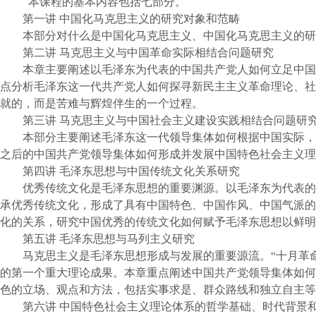
本课程的基本内容包括七部分。
第一讲
中国化马克思主义的研究对象和范畴
本部分对什么是中国化马克思主义、中国化马克思主义的研
第二讲
马克思主义与中国革命实际相结合问题研究
本章主要阐述以毛泽东为代表的中国共产党人如何立足中国
点分析毛泽东这一代共产党人如何探寻新民主主义革命理论、社
就的，而是苦难与辉煌伴生的一个过程。
第三讲
马克思主义与中国社会主义建设实践相结合问题研
本部分主要阐述毛泽东这一代领导集体如何根据中国实际，
之后的中国共产党领导集体如何形成并发展中国特色社会主义理
第四讲
毛泽东思想与中国传统文化关系研究
优秀传统文化是毛泽东思想的重要渊源。以毛泽东为代表的
承优秀传统文化，形成了具有中国特色、中国作风、中国气派的
化的关系，研究中国优秀的传统文化如何赋予毛泽东思想以鲜明
第五讲
毛泽东思想与马列主义研究
马克思主义是毛泽东思想形成与发展的重要源流。
“十月革
的第一个重大理论成果。本章重点阐述中国共产党领导集体如何
色的立场、观点和方法，包括实事求是、群众路线和独
第六讲
中国特色社会主义理论体系的哲学基础、时代背景