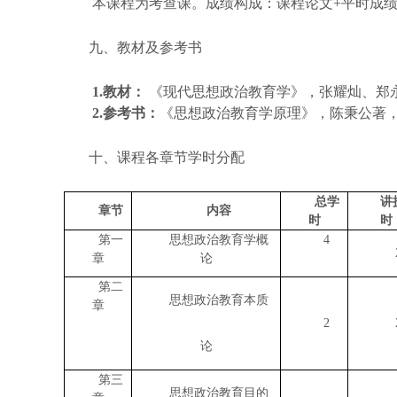
本课程为考查课。成绩构成：课程论文
+平时成
九、教材及参考书
1.教材：
《现代思想政治教育学》，张耀灿、郑
2.参考书：
《思想政治教育学原理》，陈秉公著
十、课程各章节学时分配
总学
讲
章节
内容
时
时
第一
思想政治教育学概
4
章
论
第二
思想政治教育本质
章
2
论
第三
思想政治教育目的