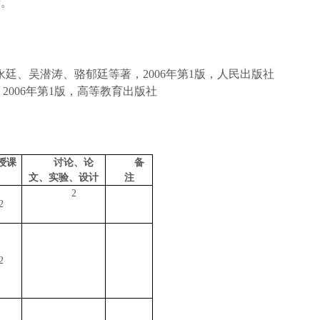
绩。
永廷、吴潜涛、骆郁廷等著，
2006年第
1
版，人民出版社
，
2006年第
1
版，高等教育出版社
授课
讨论、论
备
文、实验、设计
注
2
2
2