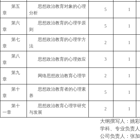
第
五
思想政治教育对象的心理
5
1
章
分析
第
六
思想政治教育的心理学原
5
1
章
则
第
七
思想政治教育的心理学方
2
1
章
法
第
八
思想政治教育的心理效应
3
1
章
第
九
网络思想政治教育心理学
2
1
章
第
十
思想政治教育者的心理素
5
1
章
养
第
十
思想政治教育心理学研究
2
1
一
章
与发展
大纲撰写人：姚彩
学科、专业负责人
公司负责人：张加