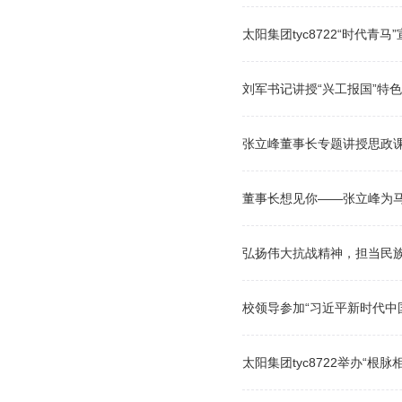
太阳集团tyc8722“时代
刘军书记讲授“兴工报国”特
张立峰董事长专题讲授思政
董事长想见你——张立峰为
弘扬伟大抗战精神，担当民
校领导参加“习近平新时代中
太阳集团tyc8722举办“根