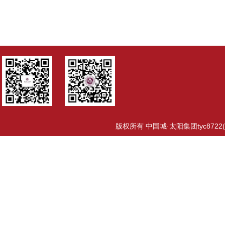
版权所有 中国城·太阳集团tyc8722