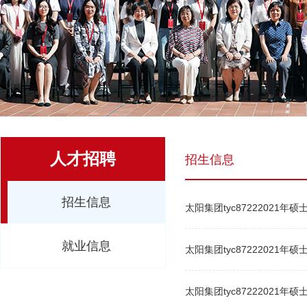
人才招聘
招生信息
招生信息
太阳集团tyc8722202
就业信息
太阳集团tyc87222021
太阳集团tyc87222021